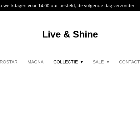
p werkdagen voor 14.00 uur besteld, de volgende dag verzonden
Live & Shine
ROSTAR
MAGNA
COLLECTIE
SALE
CONTAC