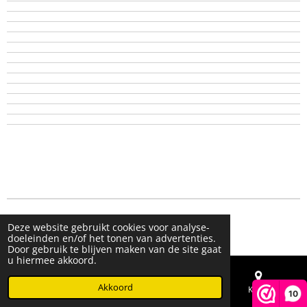
© 2023 - 2026 Live & Shine
Deze website gebruikt cookies voor analyse-
Powered by
JouwWeb
doeleinden en/of het tonen van advertenties.
Door gebruik te blijven maken van de site gaat
u hiermee akkoord.
Akkoord
E-mailadres
Telefoonnummer
Kaart
10