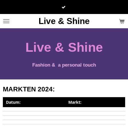
Ga
direct
naar
Live & Shine
de
hoofdinhoud
Live & Shine
Fashion & a personal touch
MARKTEN 2024:
Datum:
Markt: