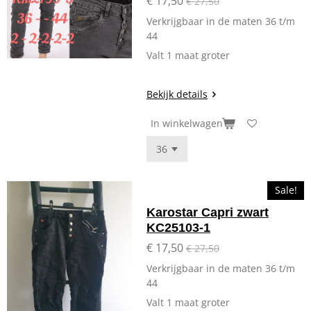
€ 17,50
€ 27,50
Verkrijgbaar in de maten 36 t/m
44
Valt 1 maat groter
Bekijk details
In winkelwagen
Sale!
Karostar Capri zwart
KC25103-1
€ 17,50
€ 27,50
Verkrijgbaar in de maten 36 t/m
44
Valt 1 maat groter