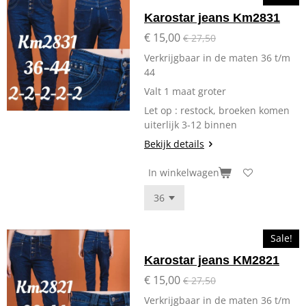
Karostar jeans Km2831
€ 15,00
€ 27,50
Verkrijgbaar in de maten 36 t/m
44
Valt 1 maat groter
Let op : restock, broeken komen
uiterlijk 3-12 binnen
Bekijk details
In winkelwagen
Sale!
Karostar jeans KM2821
€ 15,00
€ 27,50
Verkrijgbaar in de maten 36 t/m