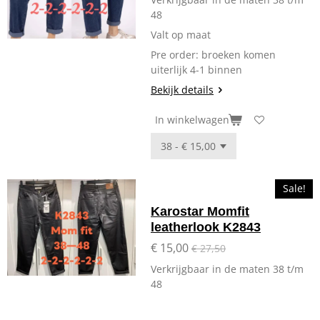
48
Valt op maat
Pre order: broeken komen
uiterlijk 4-1 binnen
Bekijk details
In winkelwagen
Sale!
Karostar Momfit
leatherlook K2843
€ 15,00
€ 27,50
Verkrijgbaar in de maten 38 t/m
48