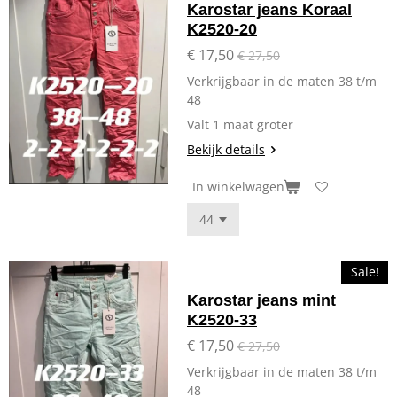
Karostar jeans Koraal
K2520-20
€ 17,50
€ 27,50
Verkrijgbaar in de maten 38 t/m
48
Valt 1 maat groter
Bekijk details
In winkelwagen
Sale!
Karostar jeans mint
K2520-33
€ 17,50
€ 27,50
Verkrijgbaar in de maten 38 t/m
48