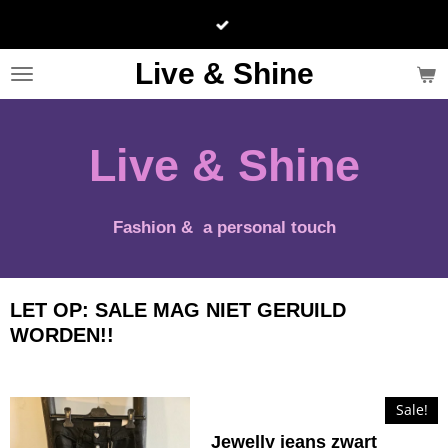
Ga
direct
naar
Live & Shine
de
hoofdinhoud
Live & Shine
Fashion & a personal touch
LET OP: SALE MAG NIET GERUILD
WORDEN!!
Sale!
Jewelly jeans zwart