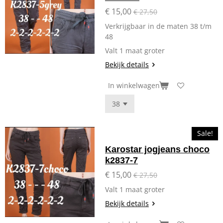
€ 15,00
€ 27,50
Verkrijgbaar in de maten 38 t/m
48
Valt 1 maat groter
Bekijk details
In winkelwagen
Sale!
Karostar jogjeans choco
k2837-7
€ 15,00
€ 27,50
Valt 1 maat groter
Bekijk details