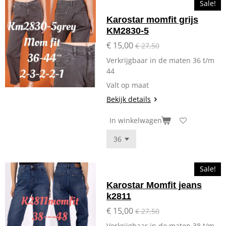
Sale!
Karostar momfit grijs
KM2830-5
€ 15,00
€ 27,50
Verkrijgbaar in de maten 36 t/m
44
Valt op maat
Bekijk details
In winkelwagen
Sale!
Karostar Momfit jeans
k2811
€ 15,00
€ 27,50
Verkrijgbaar in de maten 38 t/m