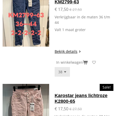
KM2799-63
€ 17,50
€ 27,50
Verkrijgbaar in de maten 36 t/m
44
Valt 1 maat groter
Bekijk details
In winkelwagen
Sale!
Karostar jeans lichtroze
K2800-65
€ 17,50
€ 27,50