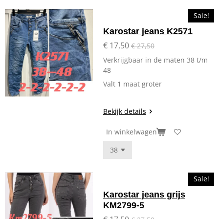
Sale!
Karostar jeans K2571
€ 17,50
€ 27,50
Verkrijgbaar in de maten 38 t/m
48
Valt 1 maat groter
Bekijk details
In winkelwagen
Sale!
Karostar jeans grijs
KM2799-5