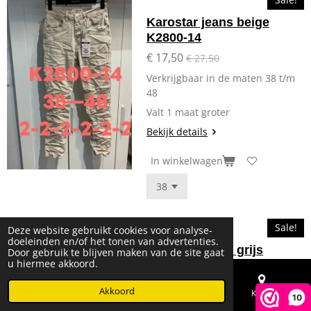
Karostar jeans beige
K2800-14
€ 17,50
€ 27,50
Verkrijgbaar in de maten 38 t/m
48
Valt 1 maat groter
Bekijk details
In winkelwagen
Sale!
Deze website gebruikt cookies voor analyse-
doeleinden en/of het tonen van advertenties.
Karostar jeans grijs
Door gebruik te blijven maken van de site gaat
u hiermee akkoord.
K2800-64
€ 17,50
€ 27,50
Akkoord
E-mailadres
Telefoonnummer
Kaart
10
Verkrijgbaar in de maten 38 t/m