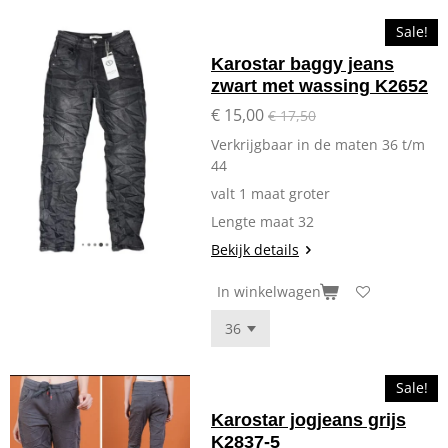
Sale!
Karostar baggy jeans
zwart met wassing K2652
€ 15,00
€ 17,50
Verkrijgbaar in de maten 36 t/m
44
valt 1 maat groter
Lengte maat 32
Bekijk details
In winkelwagen
Sale!
Karostar jogjeans grijs
K2837-5