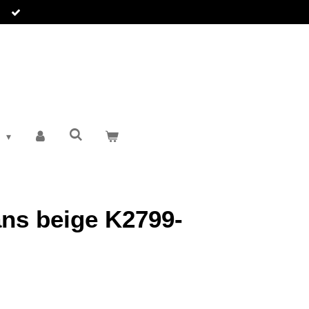
T
ans beige K2799-