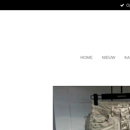
O
Ga
direct
naar
de
hoofdinhoud
HOME
NIEUW
KA