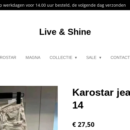
p werkdagen voor 14.00 uur besteld, de volgende dag verzonden
Live & Shine
ROSTAR
MAGNA
COLLECTIE
SALE
CONTAC
Karostar je
14
€ 27,50