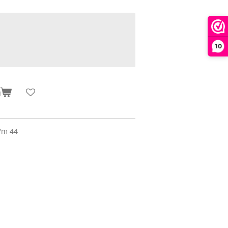
10
n
t/m 44