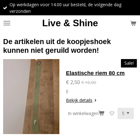
Op werkdagen voor 14.00 uur besteld, de volgende dag
Ga
verzonden
direct
naar
Live & Shine
de
hoofdinhoud
De artikelen uit de koopjeshoek
kunnen niet geruild worden!
Sale!
Elastische riem 80 cm
€ 2,50
€ 10,00
E
Bekijk details
In winkelwagen