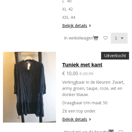
L 40
XL 42
XXL 44
Bekijk details
In winkelwagen
Uitverkocht
Tuniek met kant
€ 10,00
€ 29,95
Verkrijgbaar in de kleuren: Zwart,
army groen, taupe, roze, wit en
donker blauw.
Draagbaar t/m maat 50
Zit een top onder.
Bekijk details
Houd mij op de hoogte