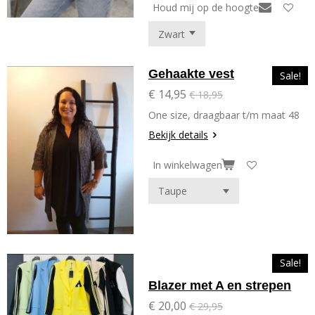
Houd mij op de hoogte
Gehaakte vest
Sale!
€ 14,95
€ 18,95
One size, draagbaar t/m maat 48
Bekijk details
In winkelwagen
Sale!
Blazer met A en strepen
€ 20,00
€ 29,95