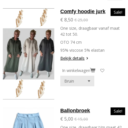
Comfy hoodie jurk
Sale!
€ 8,50
€ 25,00
One size, draagbaar vanaf maat
42 tot 50.
OTO 74 cm
95% viscose 5% elastan
Bekijk details
In winkelwagen
Ballonbroek
Sale!
€ 5,00
€ 15,00
One size, draagbaar t/m maat 42