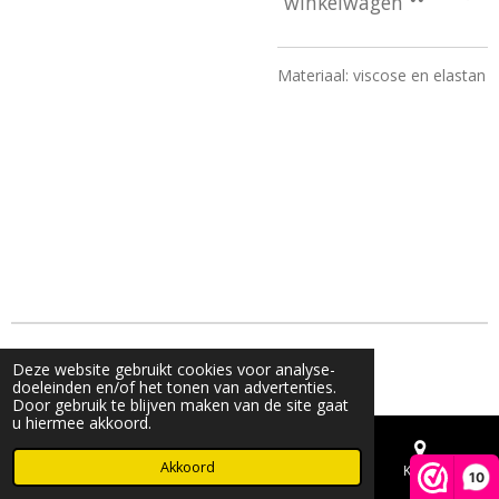
winkelwagen
Materiaal: viscose en elastan
© 2023 - 2026 Live & Shine
Deze website gebruikt cookies voor analyse-
Powered by
JouwWeb
doeleinden en/of het tonen van advertenties.
Door gebruik te blijven maken van de site gaat
u hiermee akkoord.
Akkoord
E-mailadres
Telefoonnummer
Kaart
10