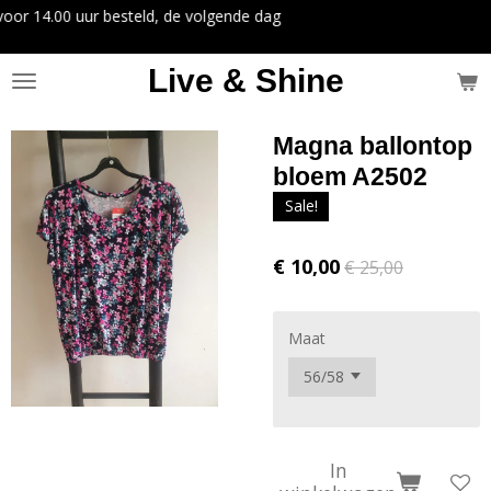
ld, de volgende dag
Ga
direct
naar
Live & Shine
de
hoofdinhoud
Magna ballontop
bloem A2502
Sale!
€ 10,00
€ 25,00
Maat
In