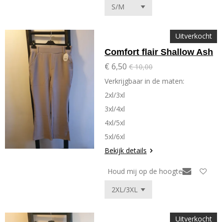
Uitverkocht
Comfort flair Shallow Ash
€ 6,50
€ 10,00
Verkrijgbaar in de maten:
2xl/3xl
3xl/4xl
4xl/5xl
5xl/6xl
Bekijk details
Houd mij op de hoogte
Uitverkocht