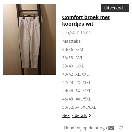
Uitverkocht
Comfort broek met
koordjes wit
€ 6,50
€ 10,00
Maattabel:
34/36 S/M
36/38 M/L
38/40 L/XL
40/42 XL/XXL
42/44 2XL/3XL
44/46 3XL/4XL
46/48 4XL/5XL
50/52/54 5XL/6XL
Bekijk details
Houd mij op de hoogte