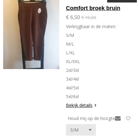
Comfort broek bruin
€ 6,50
€ 10,00
Verkrijgbaar in de maten:
S/M
M/L
L/XL
XL/XXL
2xl/3xl
3xl/4xl
4xl/5xl
5xl/6xl
Bekijk details
Houd mij op de hoogte