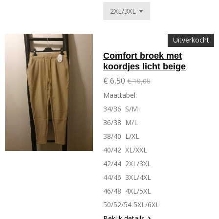
Uitverkocht
Comfort broek met
koordjes licht beige
€ 6,50
€ 10,00
Maattabel:
34/36 S/M
36/38 M/L
38/40 L/XL
40/42 XL/XXL
42/44 2XL/3XL
44/46 3XL/4XL
46/48 4XL/5XL
50/52/54 5XL/6XL
Bekijk details