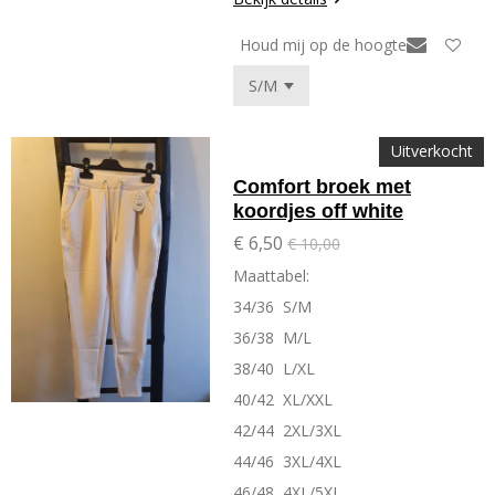
Houd mij op de hoogte
Uitverkocht
Comfort broek met
koordjes off white
€ 6,50
€ 10,00
Maattabel:
34/36 S/M
36/38 M/L
38/40 L/XL
40/42 XL/XXL
42/44 2XL/3XL
44/46 3XL/4XL
46/48 4XL/5XL