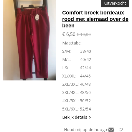
Uitverkocht
Comfort broek bordeaux
rood met siernaad over de
been
€ 6,50
€ 10,00
Maattabel:
S/M: 38/40
M/L: 40/42
L/XL: 42/44
XL/XXL: 44/46
2XL/3XL: 46/48
3XL/4XL: 48/50
4XL/5XL: 50/52
5XL/6XL: 52/54
Bekijk details
Houd mij op de hoogte