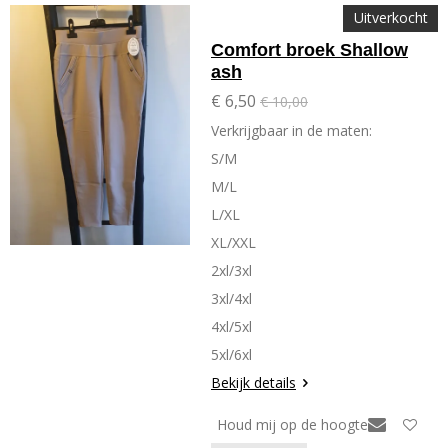
Uitverkocht
Comfort broek Shallow
ash
€ 6,50
€ 10,00
Verkrijgbaar in de maten:
S/M
M/L
L/XL
XL/XXL
2xl/3xl
3xl/4xl
4xl/5xl
5xl/6xl
Bekijk details
Houd mij op de hoogte