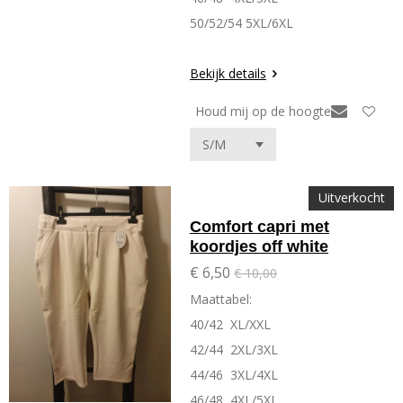
50/52/54 5XL/6XL
Bekijk details
Houd mij op de hoogte
Uitverkocht
Comfort capri met
koordjes off white
€ 6,50
€ 10,00
Maattabel:
40/42 XL/XXL
42/44 2XL/3XL
44/46 3XL/4XL
46/48 4XL/5XL