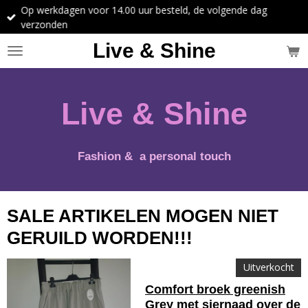
Op werkdagen voor 14.00 uur besteld, de volgende dag
Ga
verzonden
direct
naar
Live & Shine
de
hoofdinhoud
Live & Shine
Fashion & a personal touch
SALE ARTIKELEN MOGEN NIET
GERUILD WORDEN!!!
Uitverkocht
Comfort broek greenish
Grey met siernaad over de