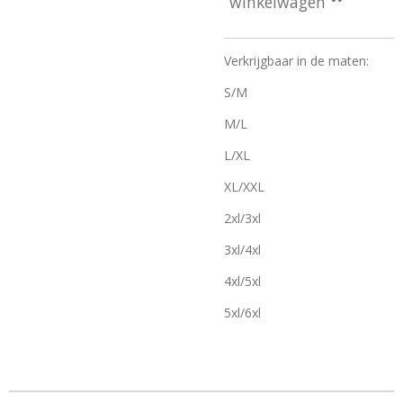
winkelwagen
Verkrijgbaar in de maten:
S/M
M/L
L/XL
XL/XXL
2xl/3xl
3xl/4xl
4xl/5xl
5xl/6xl