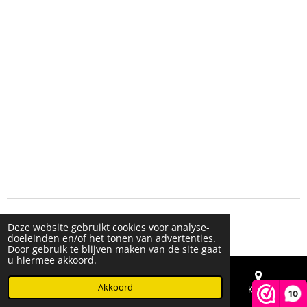
© 2023 - 2026 Live & Shine
Deze website gebruikt cookies voor analyse-
Powered by
JouwWeb
doeleinden en/of het tonen van advertenties.
Door gebruik te blijven maken van de site gaat
u hiermee akkoord.
Akkoord
E-mailadres
Telefoonnummer
Kaart
10