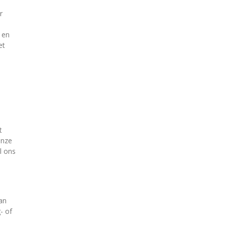
r
 en
et
t
onze
l ons
an
- of