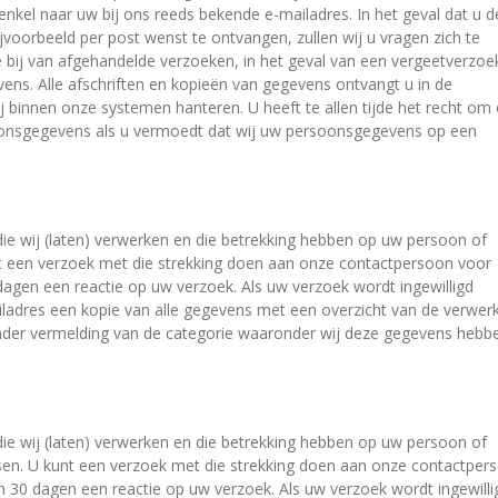
nkel naar uw bij ons reeds bekende e-mailadres. In het geval dat u d
voorbeeld per post wenst te ontvangen, zullen wij u vragen zich te
e bij van afgehandelde verzoeken, in het geval van een vergeetverzoe
ens. Alle afschriften en kopieën van gegevens ontvangt u in de
 binnen onze systemen hanteren. U heeft te allen tijde het recht om
ersoonsgegevens als u vermoedt dat wij uw persoonsgegevens op een
die wij (laten) verwerken en die betrekking hebben op uw persoon of
kunt een verzoek met die strekking doen aan onze contactpersoon voor
dagen een reactie op uw verzoek. Als uw verzoek wordt ingewilligd
iladres een kopie van alle gegevens met een overzicht van de verwer
nder vermelding van de categorie waaronder wij deze gegevens hebb
die wij (laten) verwerken en die betrekking hebben op uw persoon of
assen. U kunt een verzoek met die strekking doen aan onze contactper
n 30 dagen een reactie op uw verzoek. Als uw verzoek wordt ingewilli