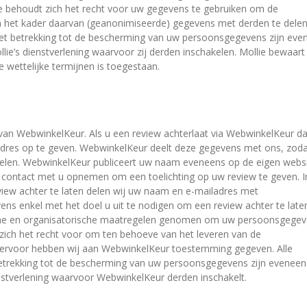
 behoudt zich het recht voor uw gegevens te gebruiken om de
in het kader daarvan (geanonimiseerde) gegevens met derden te delen
t betrekking tot de bescherming van uw persoonsgegevens zijn eve
ie’s dienstverlening waarvoor zij derden inschakelen. Mollie bewaar
 wettelijke termijnen is toegestaan.
 van WebwinkelKeur. Als u een review achterlaat via WebwinkelKeur d
dres op te geven. WebwinkelKeur deelt deze gegevens met ons, zoda
pelen. WebwinkelKeur publiceert uw naam eveneens op de eigen websi
contact met u opnemen om een toelichting op uw review te geven. I
view achter te laten delen wij uw naam en e-mailadres met
ns enkel met het doel u uit te nodigen om een review achter te late
che en organisatorische maatregelen genomen om uw persoonsgege
ich het recht voor om ten behoeve van het leveren van de
 hiervoor hebben wij aan WebwinkelKeur toestemming gegeven. Alle
rekking tot de bescherming van uw persoonsgegevens zijn eveneen
stverlening waarvoor WebwinkelKeur derden inschakelt.