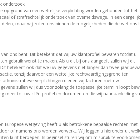
jk onderzoek:
e op grond van een wettelijke verplichting worden gehouden tot het
caal of strafrechtelijk onderzoek van overheidswege. In een dergelijk
 delen, maar wij zullen ons binnen de mogelijkheden die de wet ons 
van ons bent. Dit betekent dat wij uw klantprofiel bewaren totdat u
ten gebruik wenst te maken. Als u dit bij ons aangeeft zullen wij dit
 Dit betekent ook dat we uw gegevens niet langer dan twee jaar bew
actie, tenzij daarvoor een wettelijke rechtvaardigingsgrond ten
e administratieve verplichtingen dienen wij facturen met uw
evens zullen wij dus voor zolang de toepasselijke termijn loopt bew
meer tot uw cliëntprofiel en documenten die wij naar aanleiding v
n Europese wetgeving heeft u als betrokkene bepaalde rechten met
door of namens ons worden verwerkt. Wij leggen u hieronder uit wel
echten kunt beroepen. In beginsel sturen wij om misbruik te voorkome