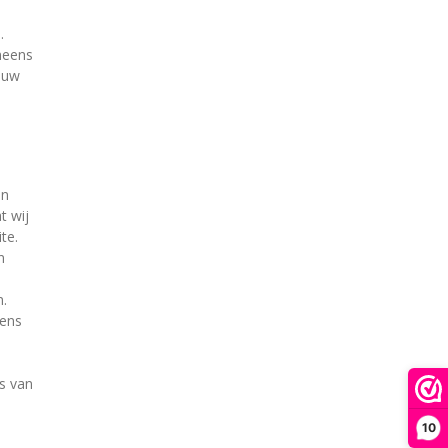
.
neens
t uw
an
t wij
te.
n
n.
vens
s van
10