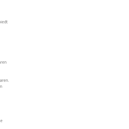
biedt
aren
aren.
an
ke
n