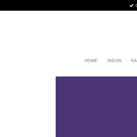
Ga
direct
naar
de
hoofdinhoud
HOME
NIEUW
KA