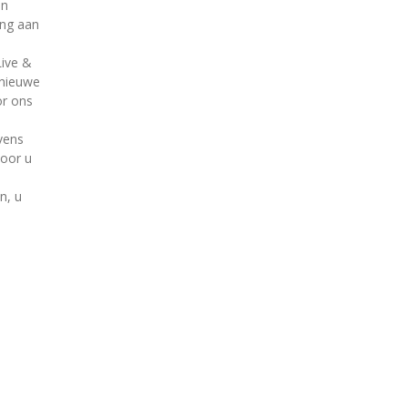
an
ing aan
Live &
 nieuwe
or ons
vens
door u
n, u