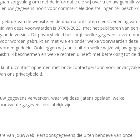
gaan zorgvuldig om met de informatie die wij over u en uw gebruik v
llen uw gegevens nooit voor commerciële doelstellingen ter beschikk
et gebruik van de website en de daarop ontsloten dienstverlening van 
eid van deze voorwaarden is 07/05/2023, met het publiceren van een
rgaande versies. Dit privacybeleid beschrijft welke gegevens over u do
voor worden gebruikt en met wie en onder welke voorwaarden deze
orden gedeeld. Ook leggen wij aan u uit op welke wijze wij uw gege
sbruik beschermen en welke rechten u heeft met betrekking tot de 
id kunt u contact opnemen met onze contactpersoon voor privacyzake
an ons privacybeleid.
 uw gegevens verwerken, waar wij deze (laten) opslaan, welke
or wie de gegevens inzichtelijk zijn.
ware van JouwWeb. Persoonsgegevens die u ten behoeve van onze