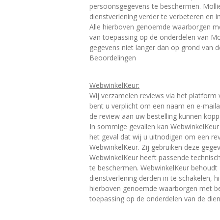
persoonsgegevens te beschermen. Mollie
dienstverlening verder te verbeteren en 
Alle hierboven genoemde waarborgen me
van toepassing op de onderdelen van Moll
gegevens niet langer dan op grond van de
Beoordelingen
WebwinkelKeur:
Wij verzamelen reviews via het platform
bent u verplicht om een naam en e-maila
de review aan uw bestelling kunnen kop
In sommige gevallen kan WebwinkelKeur 
het geval dat wij u uitnodigen om een re
WebwinkelKeur. Zij gebruiken deze gegeve
WebwinkelKeur heeft passende technis
te beschermen. WebwinkelKeur behoudt z
dienstverlening derden in te schakelen,
hierboven genoemde waarborgen met bet
toepassing op de onderdelen van de dien