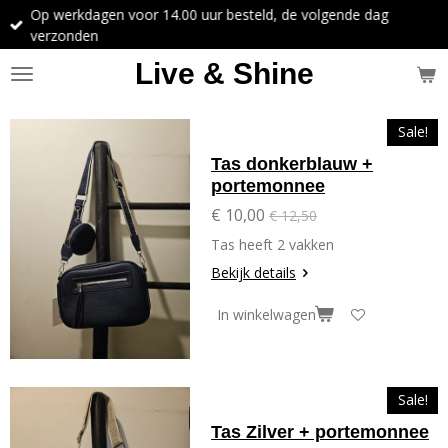
Op werkdagen voor 14.00 uur besteld, de volgende dag
Ga
verzonden
direct
naar
Live & Shine
de
hoofdinhoud
Sale!
Tas donkerblauw +
portemonnee
€ 10,00
€ 12,50
Tas heeft 2 vakken
Bekijk details
In winkelwagen
Sale!
Tas Zilver + portemonnee