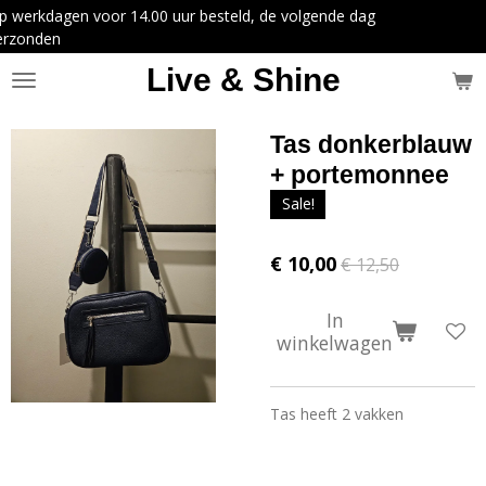
uur besteld, de volgende dag
Ga
direct
naar
Live & Shine
de
hoofdinhoud
Tas donkerblauw
+ portemonnee
Sale!
€ 10,00
€ 12,50
In
winkelwagen
Tas heeft 2 vakken