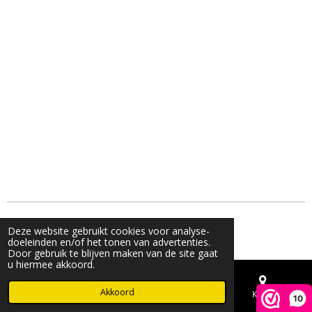
© 2023 - 2026 Live & Shine
Deze website gebruikt cookies voor analyse-
Powered by
JouwWeb
doeleinden en/of het tonen van advertenties.
Door gebruik te blijven maken van de site gaat
u hiermee akkoord.
Akkoord
E-mailadres
Telefoonnummer
Kaart
10