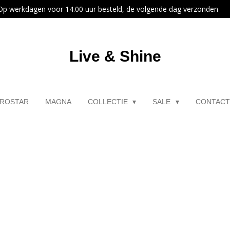
Op werkdagen voor 14.00 uur besteld, de volgende dag verzonden
Live & Shine
ROSTAR
MAGNA
COLLECTIE
SALE
CONTAC