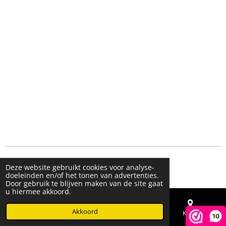
© 2023 - 2026 Live & Shine
Deze website gebruikt cookies voor analyse-
Powered by
JouwWeb
doeleinden en/of het tonen van advertenties.
Door gebruik te blijven maken van de site gaat
u hiermee akkoord.
Akkoord
E-mailadres
Telefoonnummer
Kaart
10