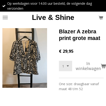
Op werkdagen voor 14.00 uur besteld, de volgende dag
Ga
verzonden
direct
naar
Live & Shine
de
hoofdinhoud
Blazer A zebra
print grote maat
€ 29,95
In
winkelwagen
One size: draagbaar vanaf
maat 48 t/m 52