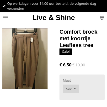
Op werkdagen voor 14.00 uur besteld, de volgende dag
Ga
verzonden
direct
naar
Live & Shine
de
hoofdinhoud
Comfort broek
met koordje
Leafless tree
Sale!
€ 6,50
€ 10,00
Maat