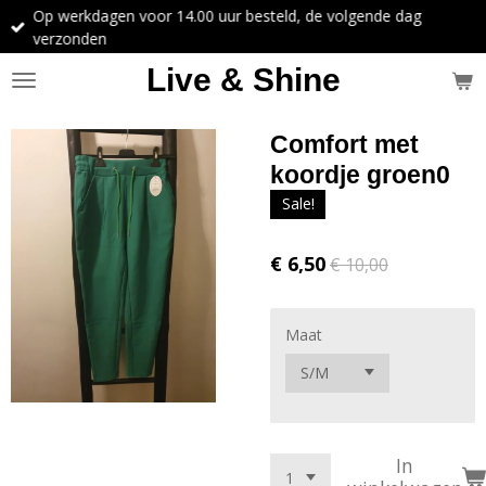
Op werkdagen voor 14.00 uur besteld, de volgende dag
Ga
verzonden
direct
naar
Live & Shine
de
hoofdinhoud
Comfort met
koordje groen0
Sale!
€ 6,50
€ 10,00
Maat
In