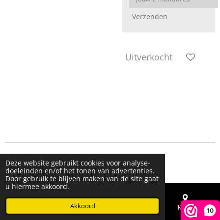
Verzenden
Uitverkocht
© 2023 - 2026 Live & Shine
Deze website gebruikt cookies voor analyse-
Powered by
JouwWeb
doeleinden en/of het tonen van advertenties.
Door gebruik te blijven maken van de site gaat
u hiermee akkoord.
Akkoord
E-mailadres
Telefoonnummer
Kaart
10