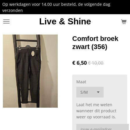
 uur besteld, de volgende dag
Ga
direct
naar
Live & Shine
de
hoofdinhoud
Comfort broek
zwart (356)
€ 6,50
€ 10,00
Maat
Laat het me weten
wanneer dit product
weer op voorraad is.