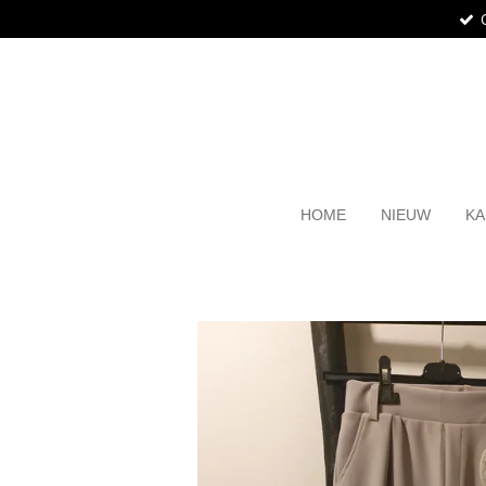
Ga
direct
naar
de
hoofdinhoud
HOME
NIEUW
KA