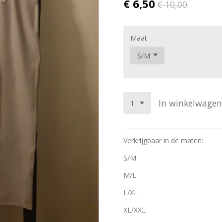
€ 6,50
€ 10,00
Maat
In winkelwagen
Verkrijgbaar in de maten:
S/M
M/L
L/XL
XL/XXL