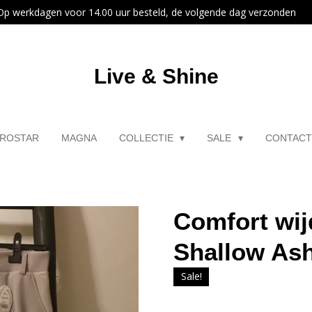
Op werkdagen voor 14.00 uur besteld, de volgende dag verzonden
Live & Shine
ROSTAR
MAGNA
COLLECTIE
SALE
CONTAC
Comfort wij
Shallow As
Sale!