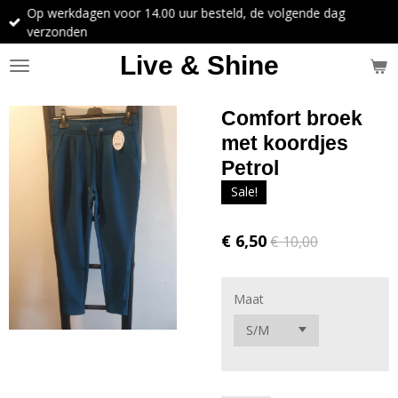
Op werkdagen voor 14.00 uur besteld, de volgende dag
Ga
verzonden
direct
naar
Live & Shine
de
hoofdinhoud
Comfort broek
met koordjes
Petrol
Sale!
€ 6,50
€ 10,00
Maat