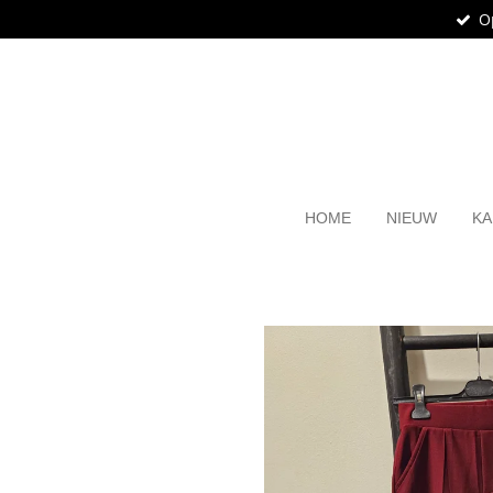
O
Ga
direct
naar
de
hoofdinhoud
HOME
NIEUW
KA