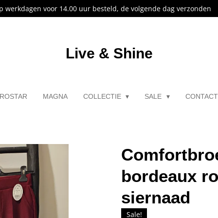
p werkdagen voor 14.00 uur besteld, de volgende dag verzonden
Live & Shine
ROSTAR
MAGNA
COLLECTIE
SALE
CONTAC
Comfortbroe
bordeaux r
siernaad
Sale!