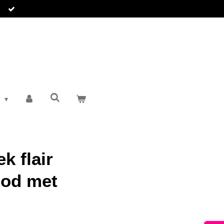
T
k flair
ood met