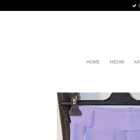
Ga
direct
naar
de
hoofdinhoud
HOME
NIEUW
KA