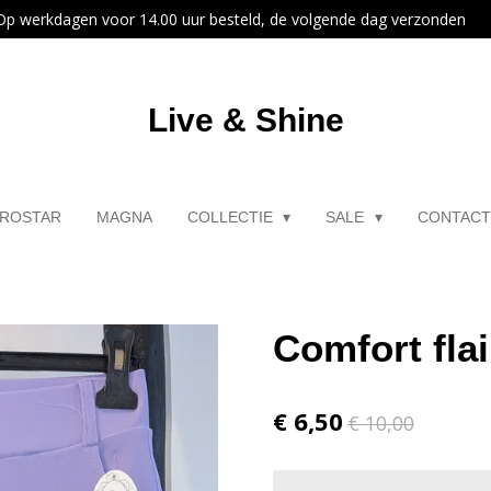
Op werkdagen voor 14.00 uur besteld, de volgende dag verzonden
Live & Shine
ROSTAR
MAGNA
COLLECTIE
SALE
CONTAC
Comfort flair
€ 6,50
€ 10,00