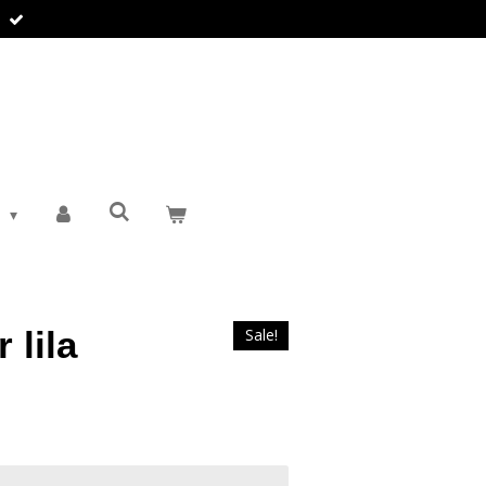
T
 lila
Sale!