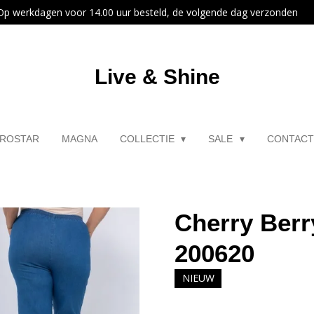
Op werkdagen voor 14.00 uur besteld, de volgende dag verzonden
Live & Shine
ROSTAR
MAGNA
COLLECTIE
SALE
CONTAC
Cherry Berr
200620
NIEUW