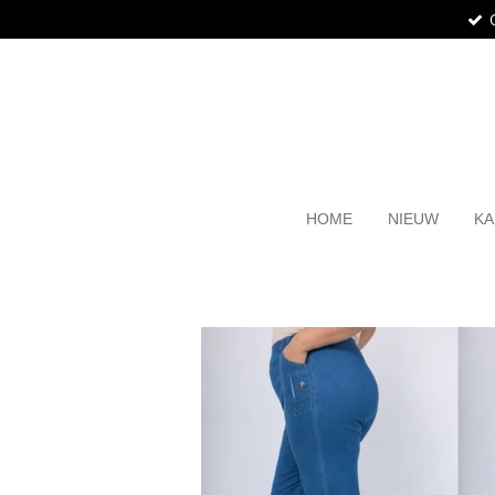
Ga
direct
naar
de
hoofdinhoud
HOME
NIEUW
KA