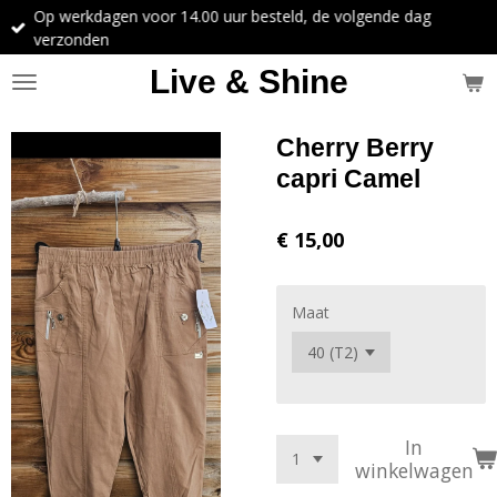
Op werkdagen voor 14.00 uur besteld, de volgende dag
Ga
verzonden
direct
naar
Live & Shine
de
hoofdinhoud
Cherry Berry
capri Camel
€ 15,00
Maat
In
winkelwagen