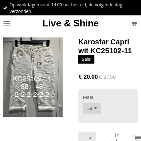
Op werkdagen voor 14.00 uur besteld, de volgende dag
Ga
verzonden
direct
naar
Live & Shine
de
hoofdinhoud
Karostar Capri
wit KC25102-11
Sale!
€ 20,00
€ 27,50
Maat
In