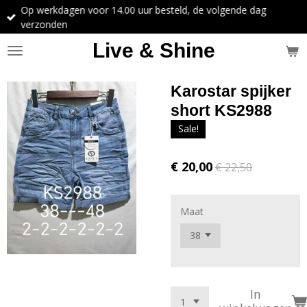
Op werkdagen voor 14.00 uur besteld, de volgende dag
Ga
verzonden
direct
naar
Live & Shine
de
hoofdinhoud
Karostar spijker
short KS2988
Sale!
€ 20,00
€ 22,50
Maat
In