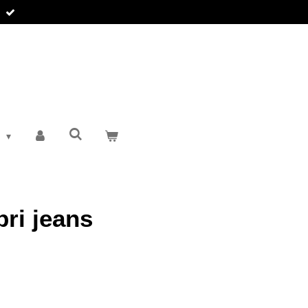
T
pri jeans