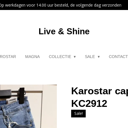
Op werkdagen voor 14.00 uur besteld, de volgende dag verzonden
Live & Shine
ROSTAR
MAGNA
COLLECTIE
SALE
CONTAC
Karostar ca
KC2912
Sale!