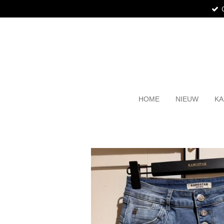
Ga
direct
naar
de
hoofdinhoud
HOME
NIEUW
KA