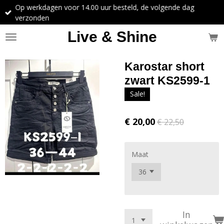
Op werkdagen voor 14.00 uur besteld, de volgende dag
Ga
verzonden
direct
naar
Live & Shine
de
hoofdinhoud
Karostar short
zwart KS2599-1
Sale!
€ 20,00
€ 22,50
Maat
In