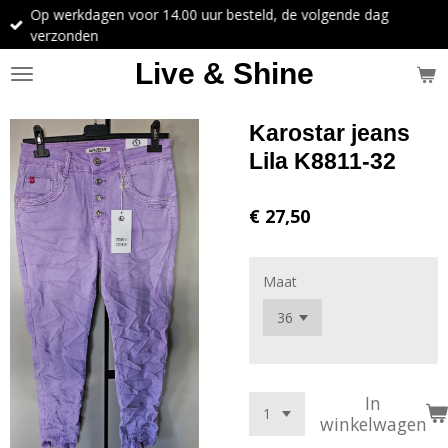
Op werkdagen voor 14.00 uur besteld, de volgende dag
Ga
verzonden
direct
naar
Live & Shine
de
hoofdinhoud
Karostar jeans
Lila K8811-32
€ 27,50
Maat
In
winkelwagen