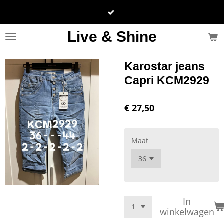
Ga
direct
naar
Live & Shine
de
hoofdinhoud
Karostar jeans
Capri KCM2929
€ 27,50
Maat
In
winkelwagen