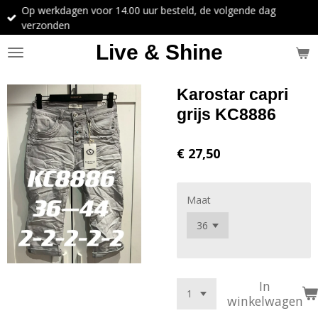
Op werkdagen voor 14.00 uur besteld, de volgende dag
Ga
verzonden
direct
naar
Live & Shine
de
hoofdinhoud
Karostar capri
grijs KC8886
€ 27,50
Maat
In
winkelwagen