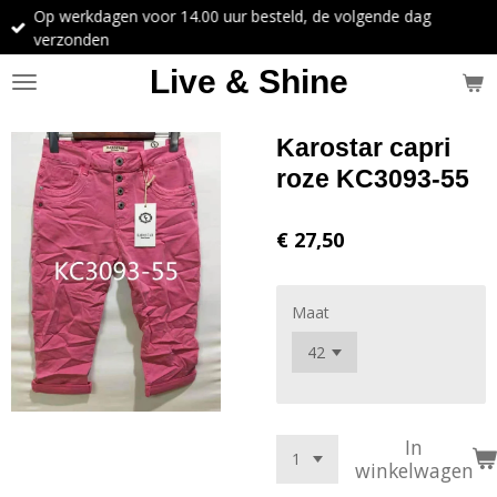
Op werkdagen voor 14.00 uur besteld, de volgende dag
Ga
verzonden
direct
naar
Live & Shine
de
hoofdinhoud
Karostar capri
roze KC3093-55
€ 27,50
Maat
In
winkelwagen