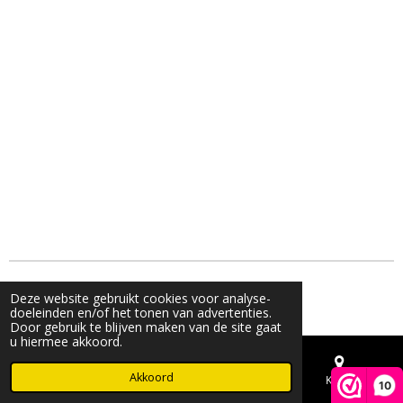
© 2023 - 2026 Live & Shine
Deze website gebruikt cookies voor analyse-
Powered by
JouwWeb
doeleinden en/of het tonen van advertenties.
Door gebruik te blijven maken van de site gaat
u hiermee akkoord.
Akkoord
E-mailadres
Telefoonnummer
Kaart
10