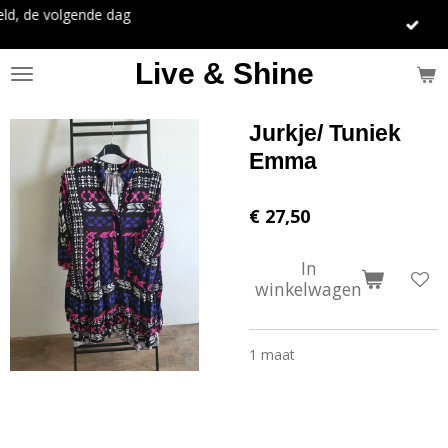
e dag
Ga
direct
naar
Live & Shine
de
hoofdinhoud
Jurkje/ Tuniek
Emma
€ 27,50
In
winkelwagen
1 maat