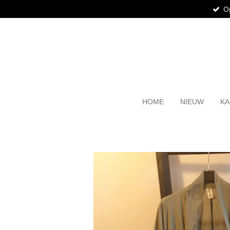
O
Ga
direct
naar
de
hoofdinhoud
HOME
NIEUW
KA