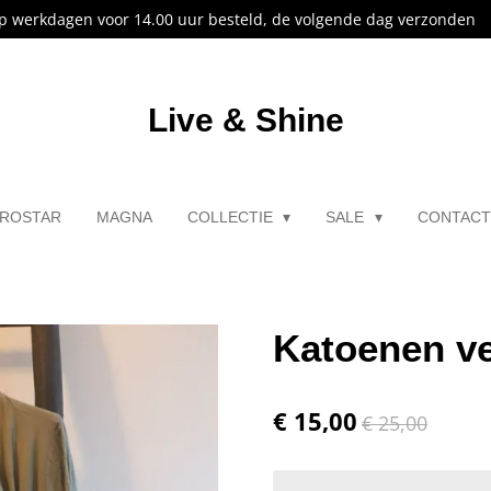
p werkdagen voor 14.00 uur besteld, de volgende dag verzonden
Live & Shine
ROSTAR
MAGNA
COLLECTIE
SALE
CONTAC
Katoenen v
€ 15,00
€ 25,00