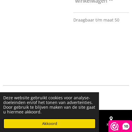
winkelwagen
Draagbaar t/m maat 50
© 2023 - 2026 Live & Shine
Deze website gebruikt cookies voor analyse-
Powered by
JouwWeb
doeleinden en/of het tonen van advertenties.
Door gebruik te blijven maken van de site gaat
u hiermee akkoord.
Akkoord
E-mailadres
Telefoonnummer
Kaart
10