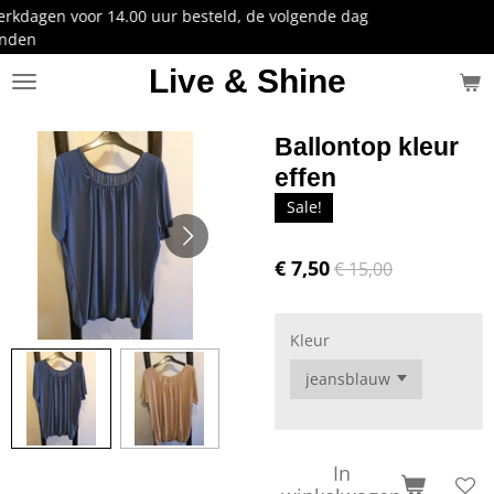
 uur besteld, de volgende dag
Ga
direct
naar
Live & Shine
de
hoofdinhoud
Ballontop kleur
effen
Sale!
€ 7,50
€ 15,00
Kleur
In