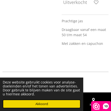
Uitverkocht
Prachtige jas
Draagbaar vanaf een maat
50 t/m maat 54
Met zakken en capuchon
© 2023 - 2026 Live & Shine
Deze website gebruikt cookies voor analyse-
Powered by
JouwWeb
doeleinden en/of het tonen van advertenties.
Door gebruik te blijven maken van de site gaat
u hiermee akkoord.
Akkoord
E-mailadres
Telefoonnummer
Kaart
10