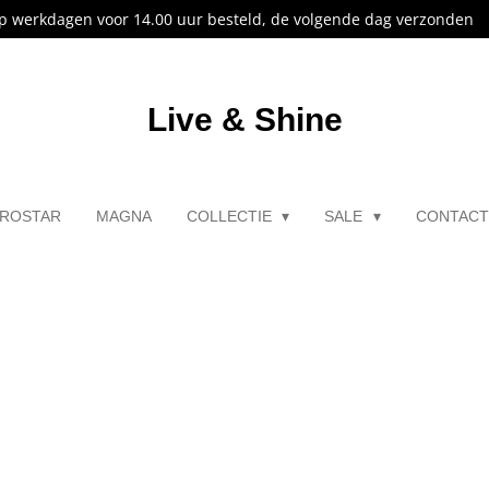
p werkdagen voor 14.00 uur besteld, de volgende dag verzonden
Live & Shine
ROSTAR
MAGNA
COLLECTIE
SALE
CONTAC