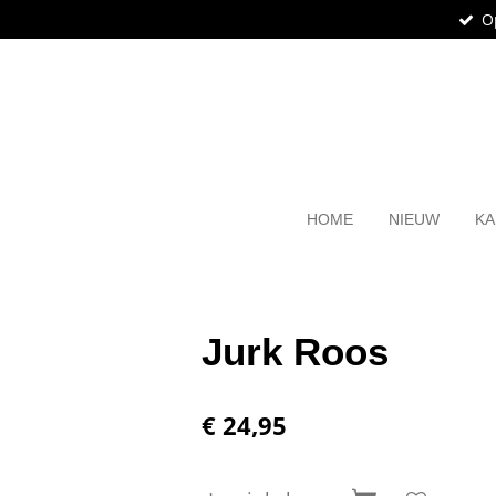
O
Ga
direct
naar
de
hoofdinhoud
HOME
NIEUW
KA
Jurk Roos
€ 24,95