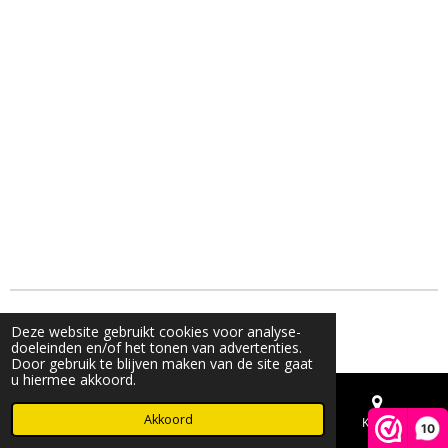
© 2023 - 2026 Live & Shine
Deze website gebruikt cookies voor analyse-
Powered by
JouwWeb
doeleinden en/of het tonen van advertenties.
Door gebruik te blijven maken van de site gaat
u hiermee akkoord.
Akkoord
E-mailadres
Telefoonnummer
Kaart
10