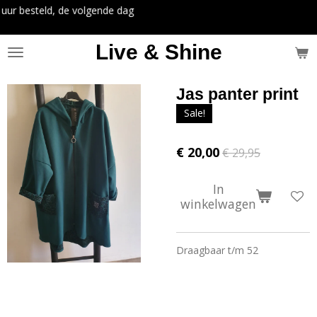
lgende dag
Ga
direct
naar
Live & Shine
de
hoofdinhoud
Jas panter print
Sale!
€ 20,00
€ 29,95
In
winkelwagen
Draagbaar t/m 52