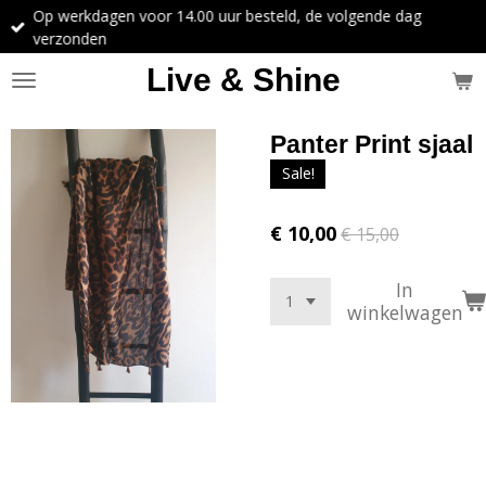
Op werkdagen voor 14.00 uur besteld, de volgende dag
Ga
verzonden
direct
naar
Live & Shine
de
hoofdinhoud
Panter Print sjaal
Sale!
€ 10,00
€ 15,00
In
winkelwagen