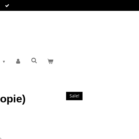
T
Kopie)
Sale!