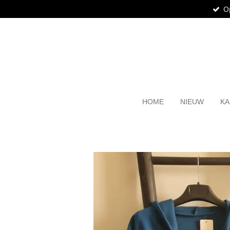
O
Ga
direct
naar
de
hoofdinhoud
HOME
NIEUW
KA