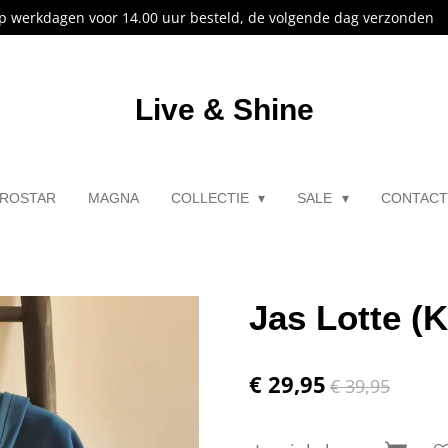
p werkdagen voor 14.00 uur besteld, de volgende dag verzonden
Live & Shine
ROSTAR
MAGNA
COLLECTIE
SALE
CONTAC
Jas Lotte (
€ 29,95
€ 39,95