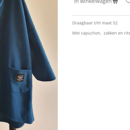
In winkelwagen
Draagbaar t/m maat 52
Met capuchon, zakken en rits