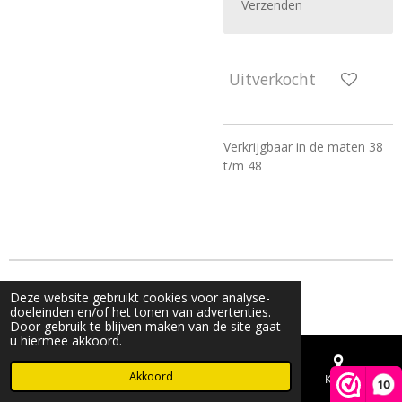
Verzenden
Uitverkocht
Verkrijgbaar in de maten 38
t/m 48
© 2023 - 2026 Live & Shine
Deze website gebruikt cookies voor analyse-
Powered by
JouwWeb
doeleinden en/of het tonen van advertenties.
Door gebruik te blijven maken van de site gaat
u hiermee akkoord.
Akkoord
E-mailadres
Telefoonnummer
Kaart
10