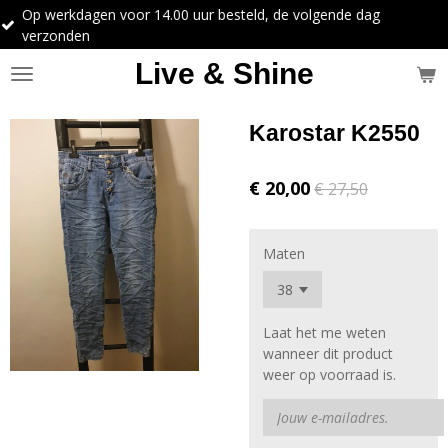
oor 14.00 uur besteld, de volgende dag
Ga
direct
naar
Live & Shine
de
hoofdinhoud
Karostar K2550
€ 20,00
€ 27,50
Maten
Laat het me weten
wanneer dit product
weer op voorraad is.