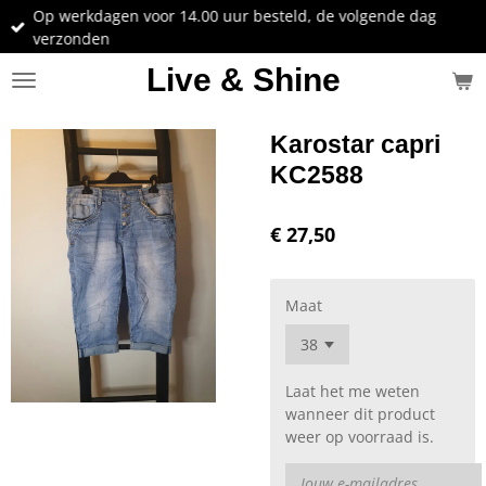
Op werkdagen voor 14.00 uur besteld, de volgende dag
Ga
verzonden
direct
naar
Live & Shine
de
hoofdinhoud
Karostar capri
KC2588
€ 27,50
Maat
Laat het me weten
wanneer dit product
weer op voorraad is.