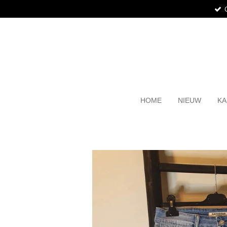
Ga
direct
naar
de
hoofdinhoud
HOME
NIEUW
KA