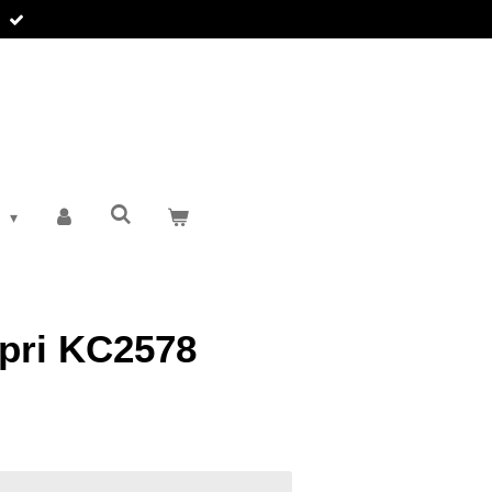
T
pri KC2578