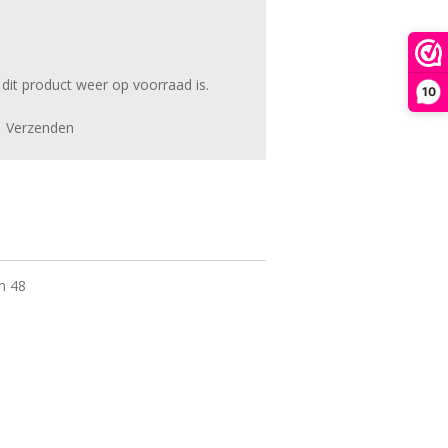
it product weer op voorraad is.
10
Verzenden
m 48