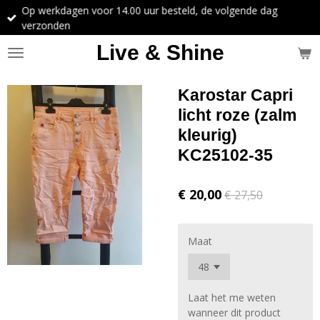
Op werkdagen voor 14.00 uur besteld, de volgende dag
Ga
verzonden
direct
naar
Live & Shine
de
hoofdinhoud
Karostar Capri
licht roze (zalm
kleurig)
KC25102-35
€ 20,00
€ 27,50
Maat
Laat het me weten
wanneer dit product