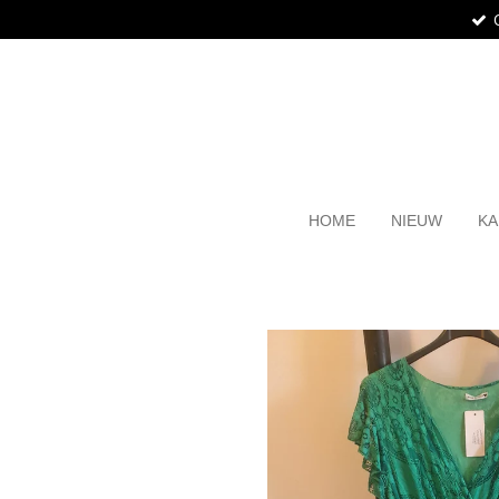
Ga
direct
naar
de
hoofdinhoud
HOME
NIEUW
KA