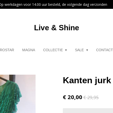
Op werkdagen voor 14.00 uur besteld, de volgende dag verzonden
Live & Shine
ROSTAR
MAGNA
COLLECTIE
SALE
CONTAC
Kanten jurk
€ 20,00
€ 29,95