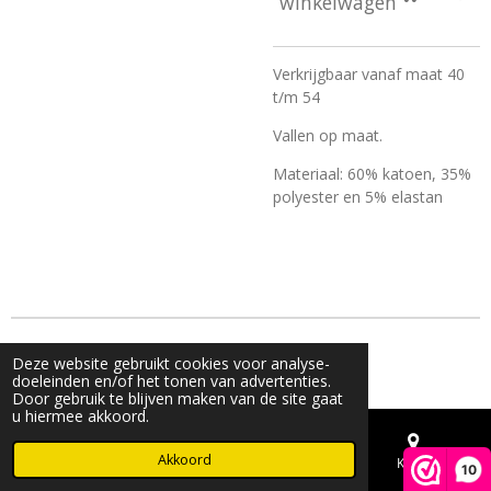
winkelwagen
Verkrijgbaar vanaf maat 40
t/m 54
Vallen op maat.
Materiaal: 60% katoen, 35%
polyester en 5% elastan
© 2023 - 2026 Live & Shine
Deze website gebruikt cookies voor analyse-
Powered by
JouwWeb
doeleinden en/of het tonen van advertenties.
Door gebruik te blijven maken van de site gaat
u hiermee akkoord.
Akkoord
E-mailadres
Telefoonnummer
Kaart
10