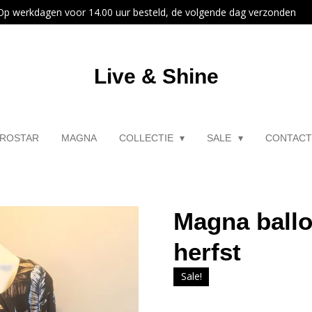
Op werkdagen voor 14.00 uur besteld, de volgende dag verzonden
Live & Shine
ROSTAR
MAGNA
COLLECTIE
SALE
CONTAC
Magna ball
herfst
Sale!