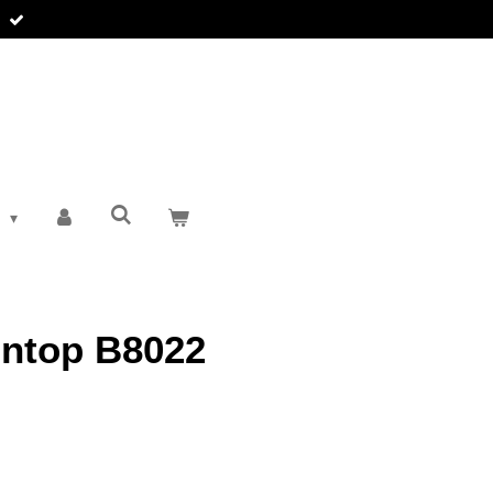
T
ontop B8022