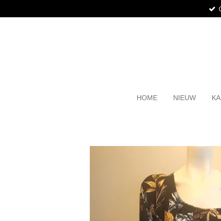
Ga
direct
naar
de
hoofdinhoud
HOME
NIEUW
KA