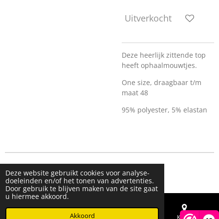
Uitverkocht
Deze heerlijk zittende top
heeft ophaalmouwtjes.
One size, draagbaar t/m
maat 48
95% polyester, 5% elastan
© 2023 - 2026 Live & Shine
Deze website gebruikt cookies voor analyse-
Powered by
JouwWeb
doeleinden en/of het tonen van advertenties.
Door gebruik te blijven maken van de site gaat
u hiermee akkoord.
Akkoord
E-mailadres
Telefoonnummer
Kaart