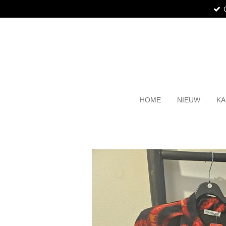
Ga
direct
naar
de
hoofdinhoud
HOME
NIEUW
KA