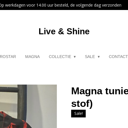
Op werkdagen voor 14.00 uur besteld, de volgende dag verzonden
Live & Shine
ROSTAR
MAGNA
COLLECTIE
SALE
CONTAC
Magna tunie
stof)
Sale!