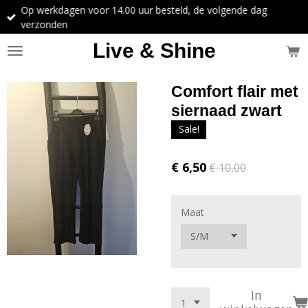
Op werkdagen voor 14.00 uur besteld, de volgende dag
Ga
verzonden
direct
naar
Live & Shine
de
hoofdinhoud
Comfort flair met
siernaad zwart
Sale!
€ 6,50
€ 10,00
Maat
In